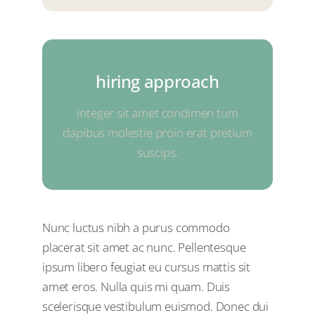
hiring approach
hiring approach
Integer sit amet condimen tum
dapibus molestie proin erat pretium
suscips.
Your Content Goes Here
Nunc luctus nibh a purus commodo
placerat sit amet ac nunc. Pellentesque
ipsum libero feugiat eu cursus mattis sit
amet eros. Nulla quis mi quam. Duis
scelerisque vestibulum euismod. Donec dui