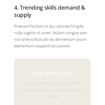
4. Trending skills demand &
supply
Praesent facilisis mi dui, ultricies fringilla
nulla sagittis sit amet. Nullam congue sem
non ante sollicitudin eu fermentum ipsum
elementum suspend seu potent.
negotiate salary
negotiate salary
Integer sit amet condimen tum
dapibus molestie proin erat pretium
suscips.
Your Content Goes Here