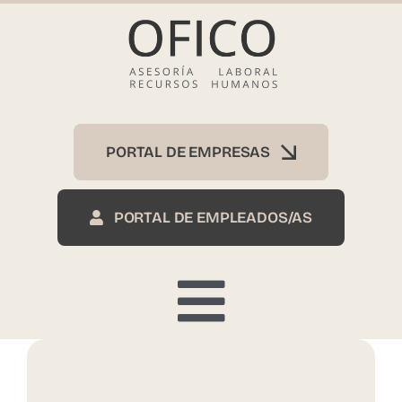
Skip
to
content
PORTAL DE EMPRESAS
PORTAL DE EMPLEADOS/AS
Toggle
Inicio