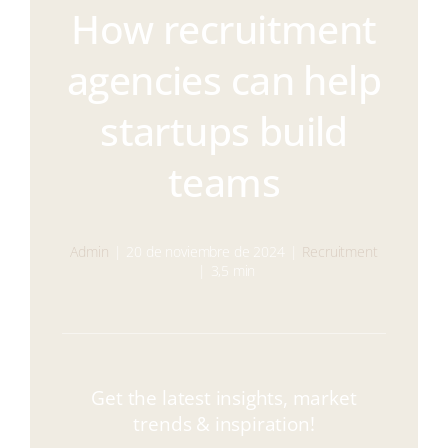
Navigati
How recruitment
Servicios
agencies can help
Conócenos
startups build
Contacto
teams
Admin
|
20 de noviembre de 2024
|
Recruitment
|
3,5 min
Get the latest insights, market
trends & inspiration!