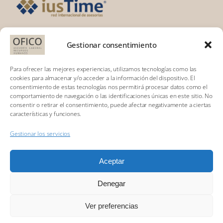
Gestionar consentimiento
DÓNDE ESTAMOS:
Calle Padre
Para ofrecer las mejores experiencias, utilizamos tecnologías como las
Calatayud, 1 5º
cookies para almacenar y/o acceder a la información del dispositivo. El
consentimiento de estas tecnologías nos permitirá procesar datos como el
31003 Pamplona
comportamiento de navegación o las identificaciones únicas en este sitio. No
(Navarra)
consentir o retirar el consentimiento, puede afectar negativamente a ciertas
características y funciones.
Tel. 948 242 002
Gestionar los servicios
asesoria@ofico.es
Aceptar
Denegar
Ver preferencias
Toggle