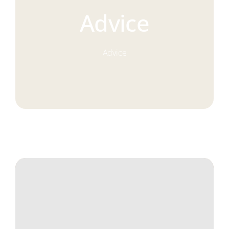
Navigati
Servicios
Advice
Conócenos
Advice
Contacto