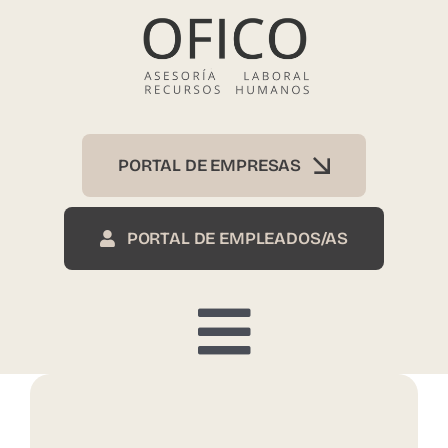
Skip
to
content
PORTAL DE EMPRESAS
PORTAL DE EMPLEADOS/AS
Toggle
Inicio