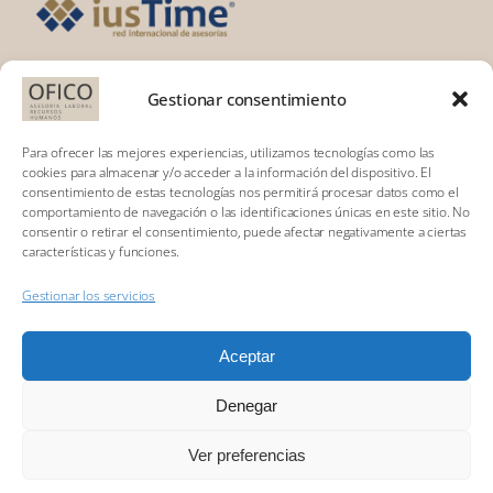
Gestionar consentimiento
DÓNDE ESTAMOS:
Calle Padre
Para ofrecer las mejores experiencias, utilizamos tecnologías como las
Calatayud, 1 5º
cookies para almacenar y/o acceder a la información del dispositivo. El
consentimiento de estas tecnologías nos permitirá procesar datos como el
31003 Pamplona
comportamiento de navegación o las identificaciones únicas en este sitio. No
(Navarra)
consentir o retirar el consentimiento, puede afectar negativamente a ciertas
características y funciones.
Tel. 948 242 002
Gestionar los servicios
asesoria@ofico.es
Aceptar
Denegar
Ver preferencias
Toggle